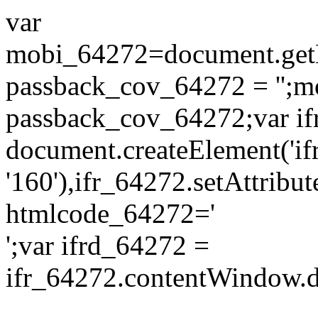
var
mobi_64272=document.getEl
passback_cov_64272 = '';
passback_cov_64272;var if
document.createElement('ifra
'160'),ifr_64272.setAttribu
htmlcode_64272='
';var ifrd_64272 =
ifr_64272.contentWindow.d